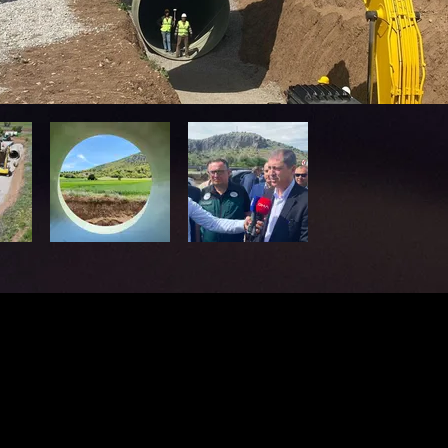
© 2024 Seza İnşaat. Tüm Hakları Saklıdır