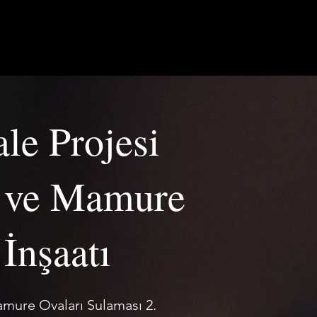
DA BİZ
KARİYER
İLETİŞİM
le Projesi
k ve Mamure
İnşaatı
amure Ovaları Sulaması 2.