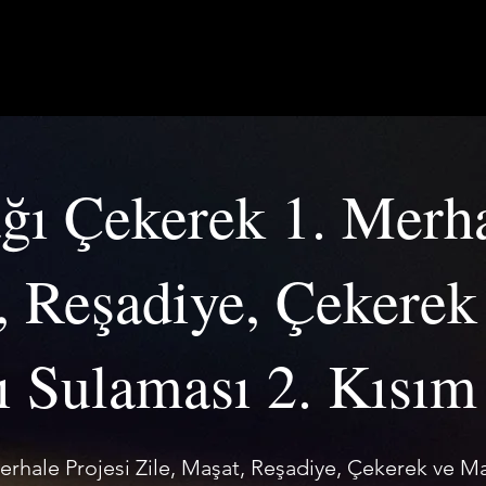
RUMSAL
FAALİYET ALANLARI
PROJELERİMİZ
BASIN
ğı Çekerek 1. Merha
t, Reşadiye, Çekere
ı Sulaması 2. Kısım 
erhale Projesi Zile, Maşat, Reşadiye, Çekerek ve M