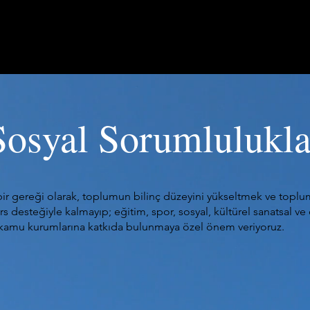
RUMSAL
FAALİYET ALANLARI
PROJELERİMİZ
BASIN
Sosyal Sorumlulukla
 gereği olarak, toplumun bilinç düzeyini yükseltmek ve toplu
 desteğiyle kalmayıp; eğitim, spor, sosyal, kültürel sanatsal ve ç
e kamu kurumlarına katkıda bulunmaya özel önem veriyoruz.