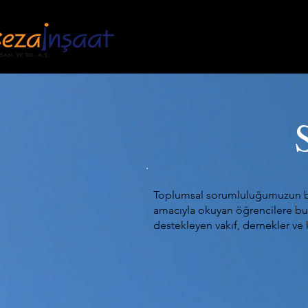
ANASAYFA
KU
Toplumsal sorumluluğumuzun bir
amacıyla okuyan öğrencilere burs
destekleyen vakıf, dernekler v