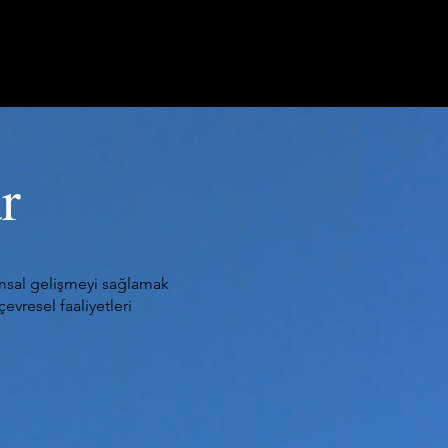
DA BİZ
KARİYER
İLETİŞİM
r
msal gelişmeyi sağlamak
evresel faaliyetleri