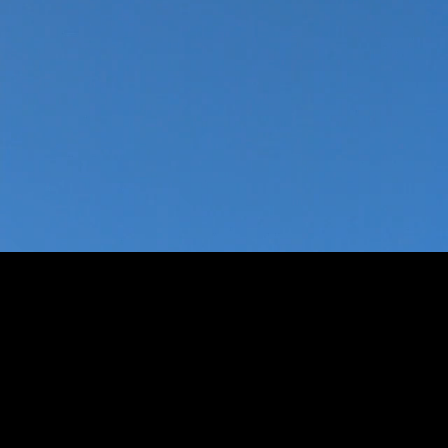
© 2024 Seza İnşaat. Tüm Hakları Saklıdır