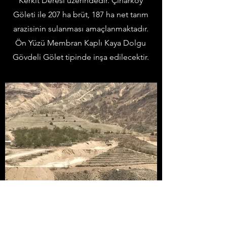
Kerkit Deresi üzerindedir. Çınarköy
Göleti ile 207 ha brüt, 187 ha net tarım
arazisinin sulanması amaçlanmaktadır.
Ön Yüzü Membran Kaplı Kaya Dolgu
Gövdeli Gölet tipinde inşa edilecektir.