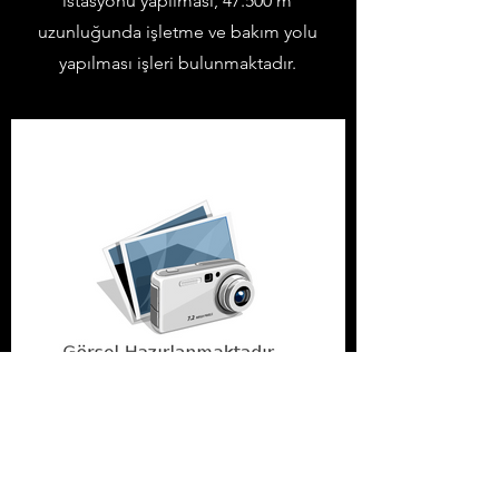
istasyonu yapılması, 47.500 m
uzunluğunda işletme ve bakım yolu
yapılması işleri bulunmaktadır.